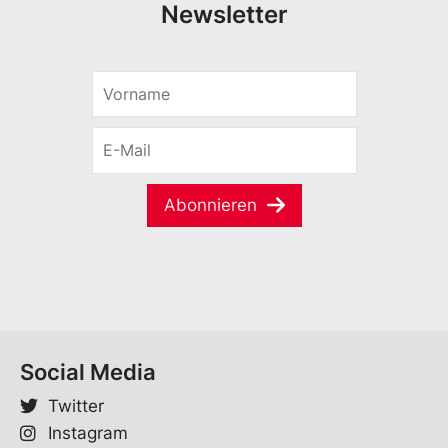
Newsletter
V
o
r
E
n
-
a
M
m
a
e
Abonnieren
i
*
l
*
Social Media
Twitter
Instagram