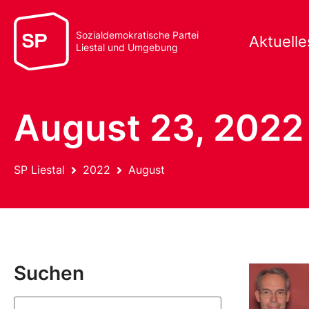
Sozialdemokratische Partei
Aktuelle
Liestal und Umgebung
August 23, 2022
SP Liestal
2022
August
Suchen