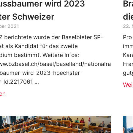
Nussbaumer wird 2023
Br
ter Schweizer
di
ber 2021
22.
Z berichtete wurde der Baselbieter SP-
Pro
at als Kandidat für das zweite
imm
dium bestimmt. Weitere Infos:
Kan
ww.bzbasel.ch/basel/baselland/nationalrat-
Fra
sbaumer-wird-2023-hoechster-
gut
r-ld.2217061
Wei
en