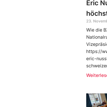
Eric 
höchs
23. Novem
Wie die B
Nationalr
Vizepräsi
https://w
eric-nus
schweize
Weiterles