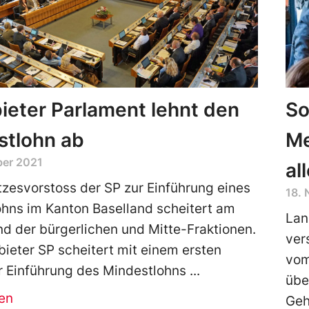
ieter Parlament lehnt den
So
stlohn ab
Me
ber 2021
al
zesvorstoss der SP zur Einführung eines
18.
hns im Kanton Baselland scheitert am
Lan
d der bürgerlichen und Mitte-Fraktionen.
ver
bieter SP scheitert mit einem ersten
vom
r Einführung des Mindestlohns
übe
en
Geh