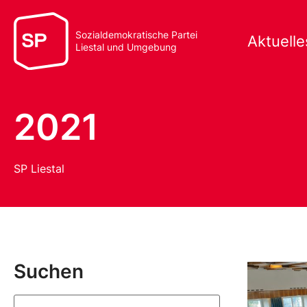
Sozialdemokratische Partei
Aktuelle
Liestal und Umgebung
2021
SP Liestal
Suchen