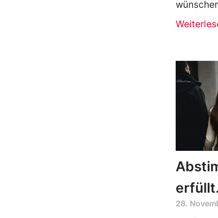
wünschen 
Weiterles
Absti
erfüllt
28. Novem