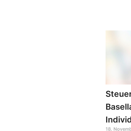
Steuer
Basell
Indivi
18. Novem