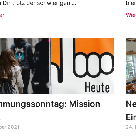
Dir trotz der schwierigen
ble
en
Wei
mmungssonntag: Mission
Ne
.
Ei
ber 2021
24.