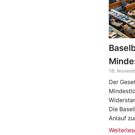
Baselb
Minde
18. Novem
Der Geset
Mindestlo
Widerstan
Die Basel
Anlauf zu
Weiterles