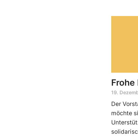
Frohe 
19. Dezemb
Der Vors
möchte si
Unterstüt
solidaris