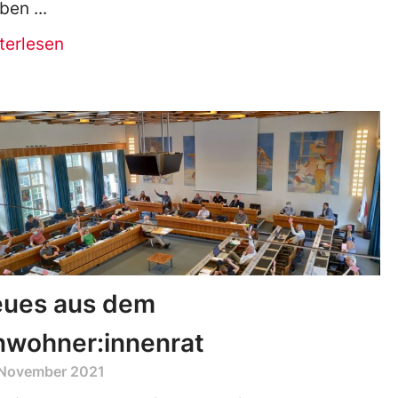
iben
terlesen
ues aus dem
nwohner:innenrat
 November 2021