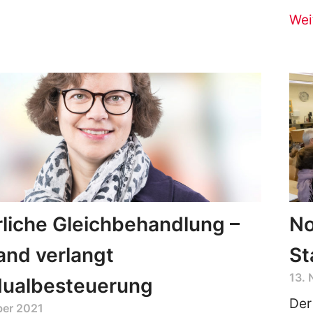
Wei
liche Gleichbehandlung –
No
and verlangt
St
13.
dualbesteuerung
Der
ber 2021