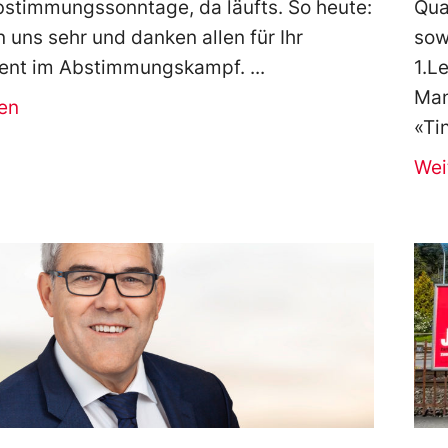
bstimmungssonntage, da läufts. So heute:
Qua
n uns sehr und danken allen für Ihr
sow
nt im Abstimmungskampf.
1.L
Man
en
«Ti
Wei