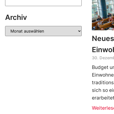
Archiv
Neues
Einwo
30. Dezem
Budget u
Einwohner
tradition
sich so e
erarbeite
Weiterles